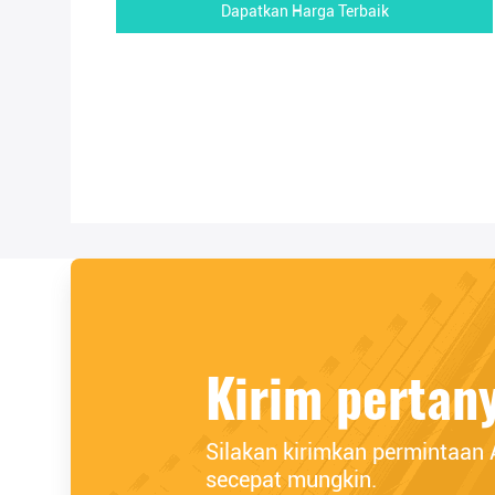
Dapatkan Harga Terbaik
Kirim pertan
Silakan kirimkan permintaan
secepat mungkin.