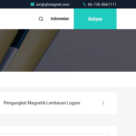
ian@qhmagnet.com
86-730-8661111
Kutipan
Indonesian
Pengangkat Magnetik Lembaran Logam
Magnet Pengangkat Ele