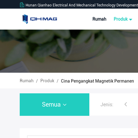
Hunan Qianhao Electrical And Mechanical Technology Development 
Rumah
Produk
Rumah
Produk
/
/
Cina Pengangkat Magnetik Permanen
Semua
Jenis:
Pengangkat Magnetik Baja