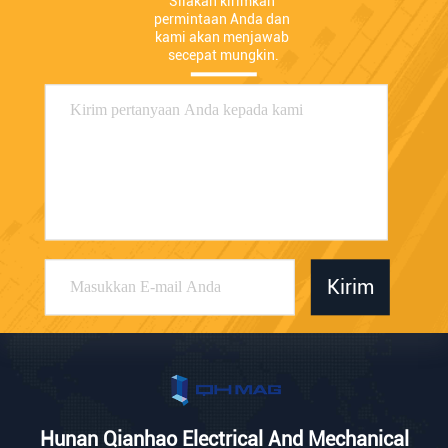
Silakan kirimkan 
permintaan Anda dan 
kami akan menjawab 
secepat mungkin.
Kirim
Hunan Qianhao Electrical And Mechanical