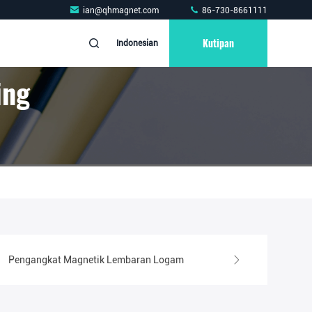
ian@qhmagnet.com
86-730-8661111
Kutipan
Indonesian
ing
Pengangkat Magnetik Lembaran Logam
Magnet Pengangkat Ele