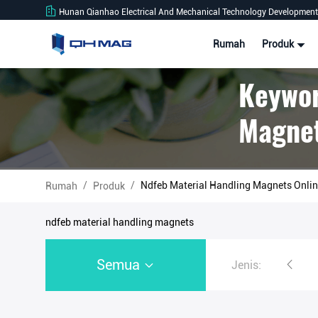
Hunan Qianhao Electrical And Mechanical Technology Development 
Rumah
Produk
Keywor
Magnet
/
/
Ndfeb Material Handling Magnets Onli
Rumah
Produk
ndfeb material handling magnets
Semua
Jenis:
Pengangkat Magnetik Baja