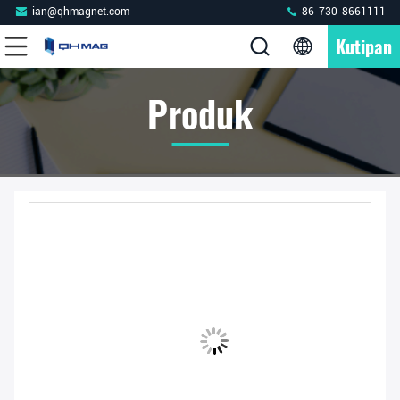
ian@qhmagnet.com
86-730-8661111
Kutipan
Produk