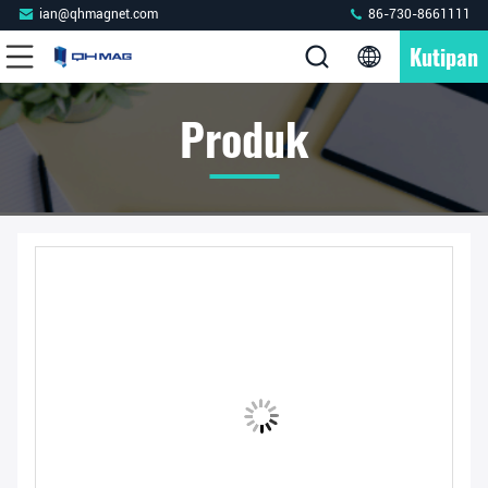
ian@qhmagnet.com
86-730-8661111
Kutipan
Produk