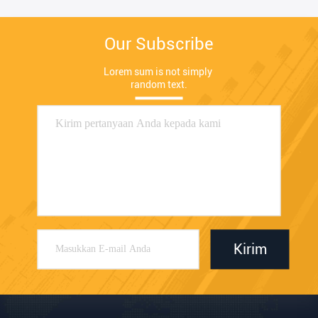
Our Subscribe
Lorem sum is not simply 
random text.
Kirim