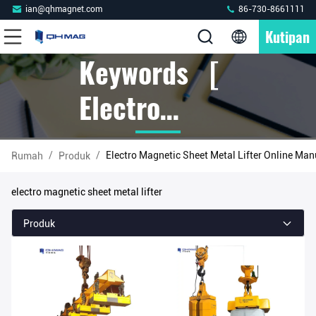
ian@qhmagnet.com
86-730-8661111
Kutipan
Keywords [
Electro
Magnetic
/
/
Electro Magnetic Sheet Metal Lifter Online Man
Rumah
Produk
Sheet Metal
electro magnetic sheet metal lifter
Lifter ]
Produk
Match 50
Produk