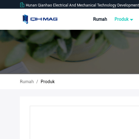
Hunan Qianhao Electrical And Mechanical Technology Development 
Rumah
Produk
Rumah
/
Produk