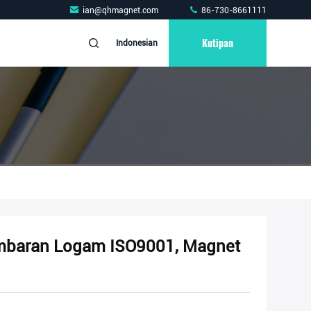
ian@qhmagnet.com
86-730-8661111
Kutipan
Indonesian
embaran Logam ISO9001, Magnet