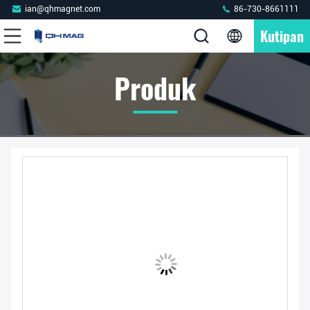
ian@qhmagnet.com
86-730-8661111
Kutipan
Produk