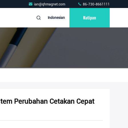
ian@qhmagnet.com
86-730-8661111
Kutipan
Indonesian
em Perubahan Cetakan Cepat