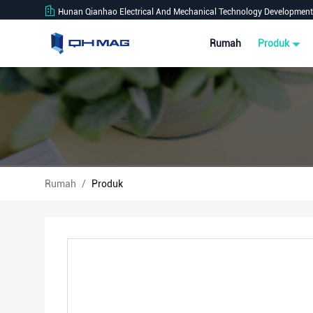
Hunan Qianhao Electrical And Mechanical Technology Development 
Rumah
Produk
Rumah
/
Produk