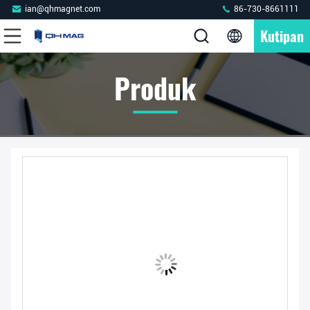
ian@qhmagnet.com
86-730-8661111
Kutipan
Produk